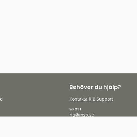
Behöver du hjälp?
öd
Kontakta RIB Support
E-POST
rib@msb.se