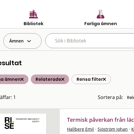
Bibliotek
Farliga ämnen
Ämnen
esultat
iga ämnen
Relaterade
Rensa filter
äffar: 1
Sortera på:
Termisk påverkan från lä
Hallberg Emil
·
Sjöström Johan
·
K