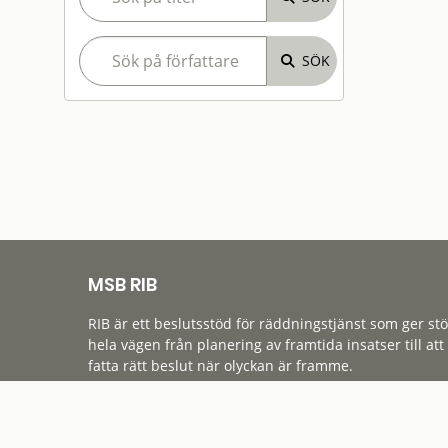
MSB RIB
RIB är ett beslutsstöd för räddningstjänst som ger st
hela vägen från planering av framtida insatser till att
fatta rätt beslut när olyckan är framme.
Tillgänglighet
Cookies