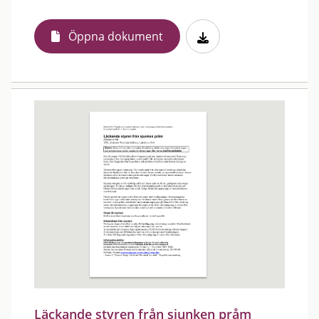
Öppna dokument
Läckande styren från sjunken pråm