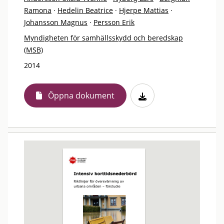
Ramona
·
Hedelin Beatrice
·
Hjerpe Mattias
·
Johansson Magnus
·
Persson Erik
Myndigheten för samhällsskydd och beredskap
(MSB)
2014
Öppna dokument