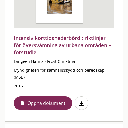
Intensiv korttidsnederbörd : riktlinjer
för översvämning av urbana områden –
förstudie
Langéen Hanna
·
Frost Christina
Myndigheten för samhällsskydd och beredskap
(MSB)
2015
Öppna dokument