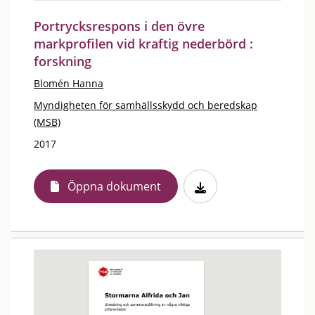
Portrycksrespons i den övre
markprofilen vid kraftig nederbörd :
forskning
Blomén Hanna
Myndigheten för samhällsskydd och beredskap
(MSB)
2017
Öppna dokument