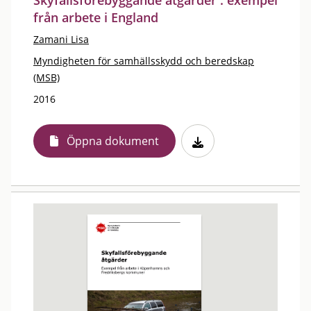
Skyfallsförebyggande åtgärder : exempel
från arbete i England
Zamani Lisa
Myndigheten för samhällsskydd och beredskap
(MSB)
2016
Öppna dokument