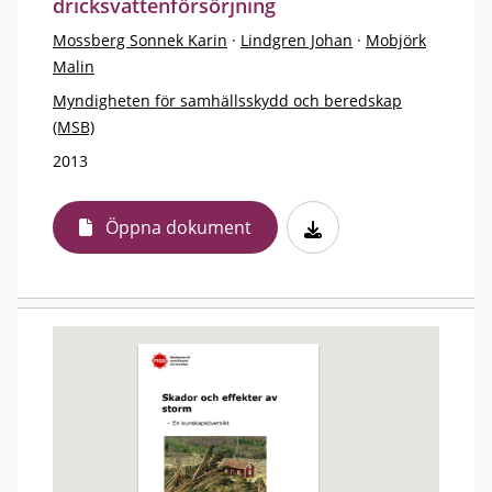
dricksvattenförsörjning
Mossberg Sonnek Karin
·
Lindgren Johan
·
Mobjörk
Malin
Myndigheten för samhällsskydd och beredskap
(MSB)
2013
Öppna dokument