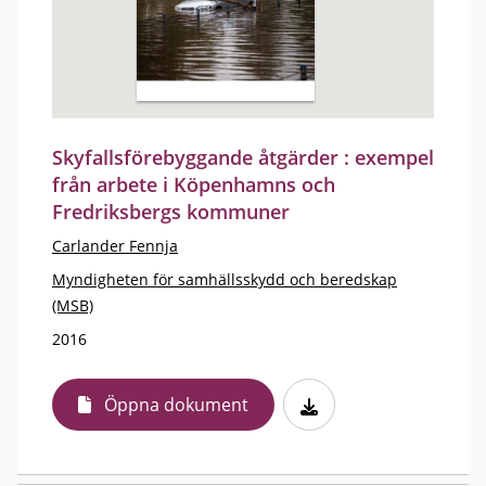
Skyfallsförebyggande åtgärder : exempel
från arbete i Köpenhamns och
Fredriksbergs kommuner
Carlander Fennja
Myndigheten för samhällsskydd och beredskap
(MSB)
2016
Öppna dokument