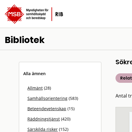
Bibliotek
Sökr
Alla ämnen
Rela
Allmänt
(28)
Antal t
Samhällsorientering
(583)
Beteendevetenskap
(15)
Räddningstjänst
(420)
Särskilda risker
(152)