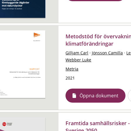
Metodstöd för övervaknin
klimatförändringar
Gilljam Carl
·
Jönsson Camilla
·
Le
Webber Luke
Metria
2021
Öppna dokument
Framtida samhällsrisker -
Sverige 2050