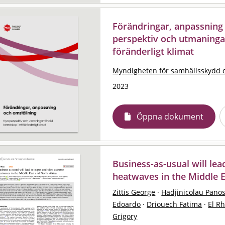
Förändringar, anpassning
perspektiv och utmaningar 
föränderligt klimat
Myndigheten för samhällsskydd 
2023
Öppna dokument
Business-as-usual will le
heatwaves in the Middle E
Zittis George
·
Hadjinicolau Pano
Edoardo
·
Driouech Fatima
·
El R
Grigory