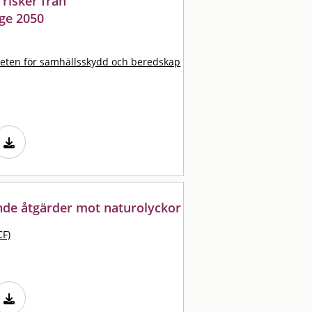
risker från
ige 2050
eten för samhällsskydd och beredskap
ande åtgärder mot naturolyckor
CF)