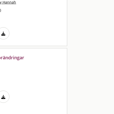
ty Hannah
)
örändringar