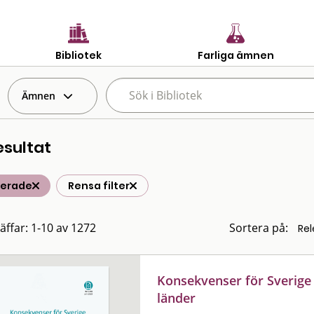
Bibliotek
Farliga ämnen
Ämnen
esultat
terade
Rensa filter
räffar: 1-10 av 1272
Sortera på:
Konsekvenser för Sverige 
länder