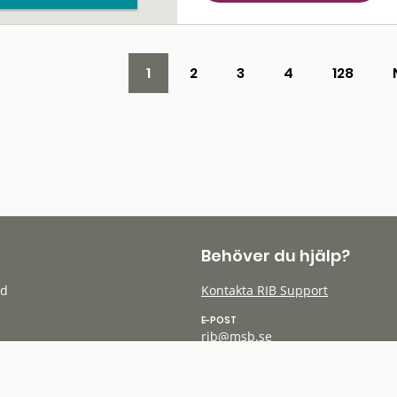
1
2
3
4
128
Behöver du hjälp?
öd
Kontakta RIB Support
E-POST
rib@msb.se