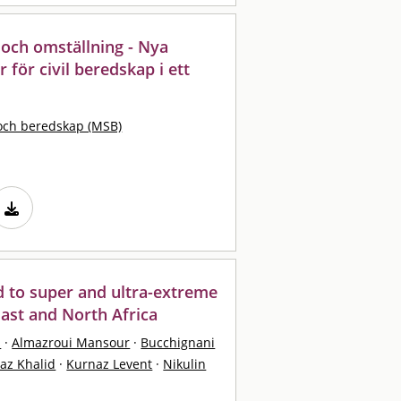
 och omställning - Nya
för civil beredskap i ett
och beredskap (MSB)
ad to super and ultra-extreme
ast and North Africa
s
·
Almazroui Mansour
·
Bucchignani
haz Khalid
·
Kurnaz Levent
·
Nikulin