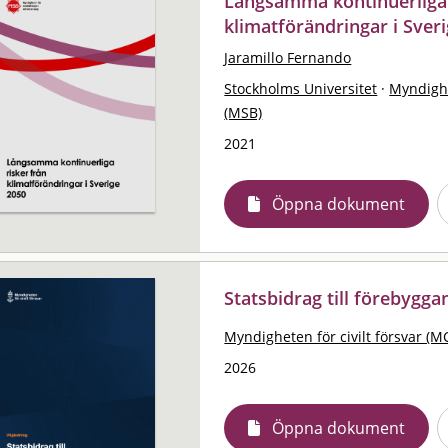
Långsamma kontinuerliga 
klimatförändringar i Sver
Jaramillo Fernando
Stockholms Universitet
·
Myndigh
(MSB)
2021
Öppna dokument
Statsbidrag till förebygg
Myndigheten för civilt försvar (M
2026
Öppna dokument