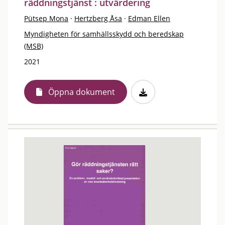
räddningstjänst : utvärdering
Pütsep Mona
·
Hertzberg Åsa
·
Edman Ellen
Myndigheten för samhällsskydd och beredskap
(MSB)
2021
Öppna dokument