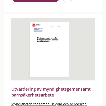
Utvärdering av myndighetsgemensamt
barnsäkerhetsarbete
Myndigheten för samhällsskydd och beredskap