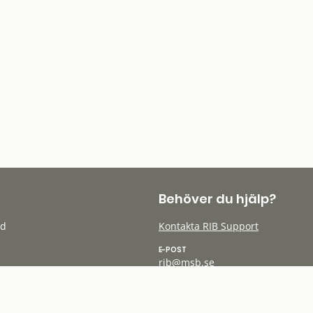
Behöver du hjälp?
öd
Kontakta RIB Support
E-POST
rib@msb.se