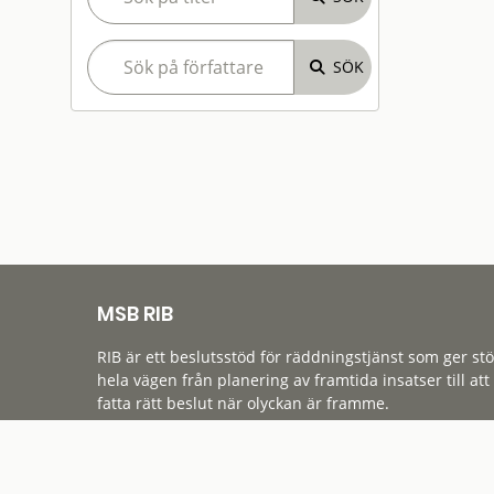
MSB RIB
RIB är ett beslutsstöd för räddningstjänst som ger st
hela vägen från planering av framtida insatser till att
fatta rätt beslut när olyckan är framme.
Tillgänglighet
Cookies