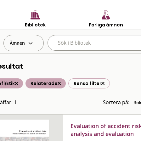
Bibliotek
Farliga ämnen
Ämnen
esultat
ofi/Etik
Relaterade
Rensa filter
äffar: 1
Sortera på:
Evaluation of accident risk
analysis and evaluation