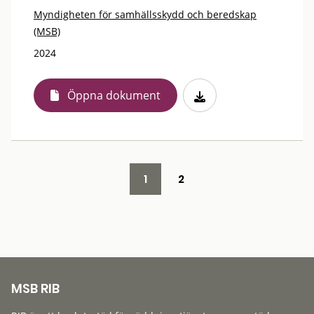
Myndigheten för samhällsskydd och beredskap
(MSB)
2024
Öppna dokument
1
2
MSB RIB