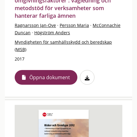
omgivningsfaktorer : vägledning och
metodstöd för verksamheter som
hanterar farliga ämnen
Ragnarsson Jan-Ove
·
Persson Maria
·
McConnachie
Duncan
·
Högström Anders
Myndigheten för samhällsskydd och beredskap
(MSB)
2017
Öppna dokument