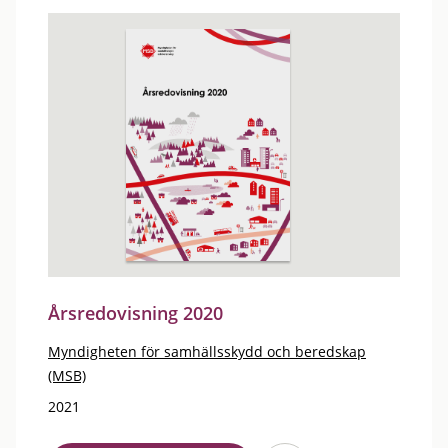
Årsredovisning 2020
Myndigheten för samhällsskydd och beredskap
(MSB)
2021