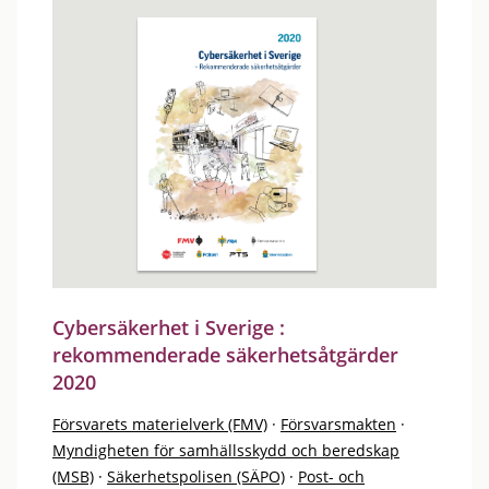
Cybersäkerhet i Sverige :
rekommenderade säkerhetsåtgärder
2020
Försvarets materielverk (FMV)
·
Försvarsmakten
·
Myndigheten för samhällsskydd och beredskap
(MSB)
·
Säkerhetspolisen (SÄPO)
·
Post- och