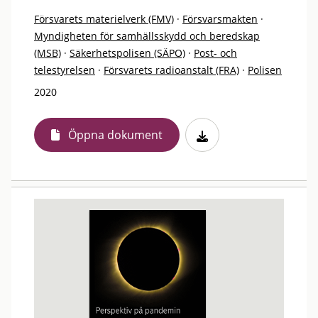
Försvarets materielverk (FMV)
·
Försvarsmakten
·
Myndigheten för samhällsskydd och beredskap
(MSB)
·
Säkerhetspolisen (SÄPO)
·
Post- och
telestyrelsen
·
Försvarets radioanstalt (FRA)
·
Polisen
2020
Öppna dokument