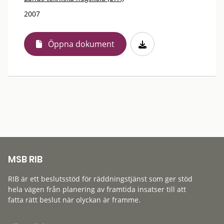
2007
Öppna dokument
MSB RIB
RIB är ett beslutsstöd för räddningstjänst som ger stöd
hela vägen från planering av framtida insatser till att
fatta rätt beslut när olyckan är framme.