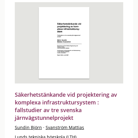
Säkerhetstänkande vid projektering av
komplexa infrastruktursystem :
fallstudier av tre svenska
järnvägstunnelprojekt
Sundin Björn
·
Svanström Mattias
Lunds tekniska högskola (LTH)