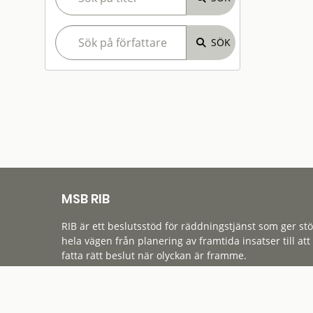
MSB RIB
RIB är ett beslutsstöd för räddningstjänst som ger st
hela vägen från planering av framtida insatser till att
fatta rätt beslut när olyckan är framme.
Tillgänglighet
Cookies