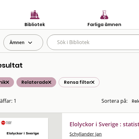
Bibliotek
Farliga ämnen
Ämnen
esultat
nik
Relaterade
Rensa filter
äffar: 1
Sortera på:
Elolyckor i Sverige : stati
Schyllander Jan