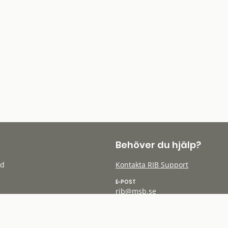
Behöver du hjälp?
öd
Kontakta RIB Support
E-POST
rib@msb.se