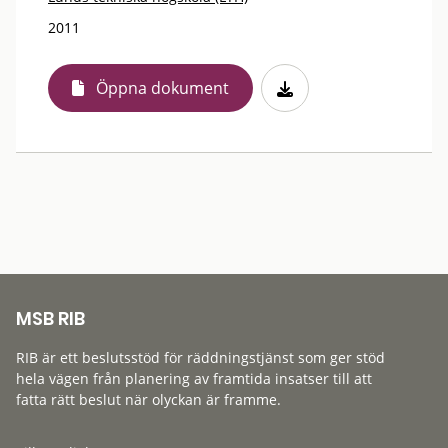
2011
Öppna dokument
MSB RIB
RIB är ett beslutsstöd för räddningstjänst som ger stöd
hela vägen från planering av framtida insatser till att
fatta rätt beslut när olyckan är framme.