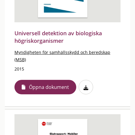
Universell detektion av biologiska
högriskorganismer
Myndigheten för samhällsskydd och beredskap
(MSB)
2015
Öppna dokument