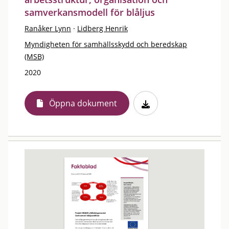
samverkansmodell för blåljus
Ranåker Lynn
·
Lidberg Henrik
Myndigheten för samhällsskydd och beredskap
(MSB)
2020
Öppna dokument