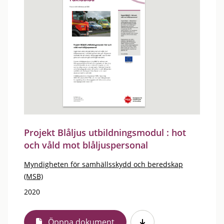
Projekt Blåljus utbildningsmodul : hot
och våld mot blåljuspersonal
Myndigheten för samhällsskydd och beredskap
(MSB)
2020
Öppna dokument