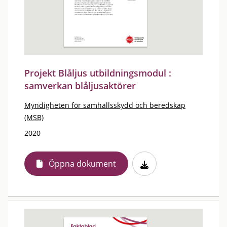
Projekt Blåljus utbildningsmodul :
samverkan blåljusaktörer
Myndigheten för samhällsskydd och beredskap
(MSB)
2020
Öppna dokument