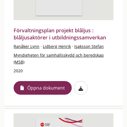
Förvaltningsplan projekt blåljus :
blåljusaktörer i utbildningssamverkan
Ranåker Lynn
·
Lidberg Henrik
·
Isaksson Stefan
Myndigheten för samhällsskydd och beredskap
(MSB)
2020
Öppna dokument