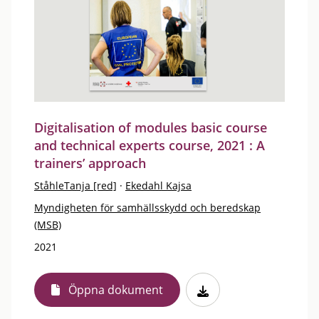
Digitalisation of modules basic course
and technical experts course, 2021 : A
trainers’ approach
StåhleTanja [red]
·
Ekedahl Kajsa
Myndigheten för samhällsskydd och beredskap
(MSB)
2021
Öppna dokument