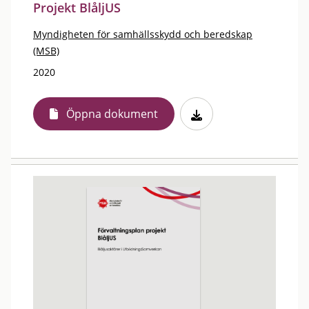
Projekt BlåljUS
Myndigheten för samhällsskydd och beredskap
(MSB)
2020
Öppna dokument