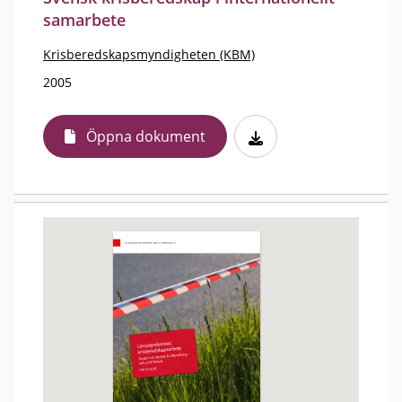
samarbete
Krisberedskapsmyndigheten (KBM)
2005
Öppna dokument