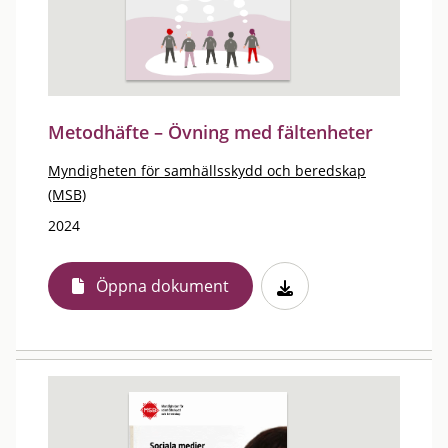
Metodhäfte – Övning med fältenheter
Myndigheten för samhällsskydd och beredskap
(MSB)
2024
Öppna dokument