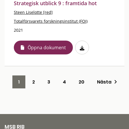
Strategisk utblick 9 : framtida hot
Steen Liselotte [red]
Totalförsvarets forskningsinstitut (FOI)
2021
Öppna dokument
1
2
3
4
20
Nästa
MSB RIB