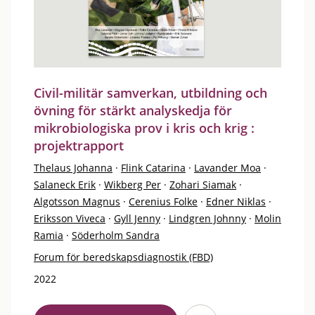
Civil-militär samverkan, utbildning och
övning för stärkt analyskedja för
mikrobiologiska prov i kris och krig :
projektrapport
Thelaus Johanna
·
Flink Catarina
·
Lavander Moa
·
Salaneck Erik
·
Wikberg Per
·
Zohari Siamak
·
Algotsson Magnus
·
Cerenius Folke
·
Edner Niklas
·
Eriksson Viveca
·
Gyll Jenny
·
Lindgren Johnny
·
Molin
Ramia
·
Söderholm Sandra
Forum för beredskapsdiagnostik (FBD)
2022