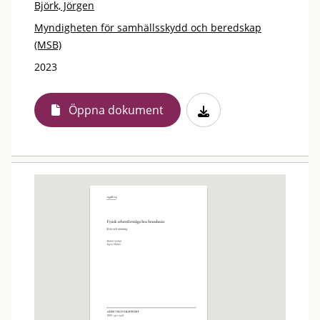
Björk, Jörgen
Myndigheten för samhällsskydd och beredskap
(MSB)
2023
Öppna dokument