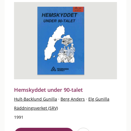
Hemskyddet under 90-talet
Hult-Backlund Gunilla
·
Berg Anders
·
Elg Gunilla
Räddningsverket (SRV)
1991