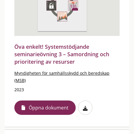
Öva enkelt! Systemstödjande
seminarieövning 3 – Samordning och
prioritering av resurser
Myndigheten för samhällsskydd och beredskap
(MSB)
2023
Öppna dokument