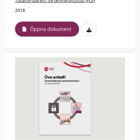
Totalförsvarets forskningsinstitut (FOI)
2018
Öppna dokument