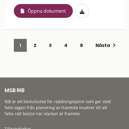
Öppna dokument
1
2
3
4
6
Nästa
MSB RIB
RIB är ett beslutsstöd för räddningstjänst som ger stöd
hela vägen från planering av framtida insatser till att
fatta rätt beslut när olyckan är framme.
Tillgänglighet