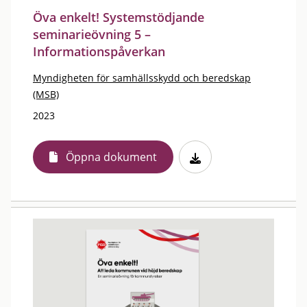
Öva enkelt! Systemstödjande
seminarieövning 5 –
Informationspåverkan
Myndigheten för samhällsskydd och beredskap
(MSB)
2023
Öppna dokument