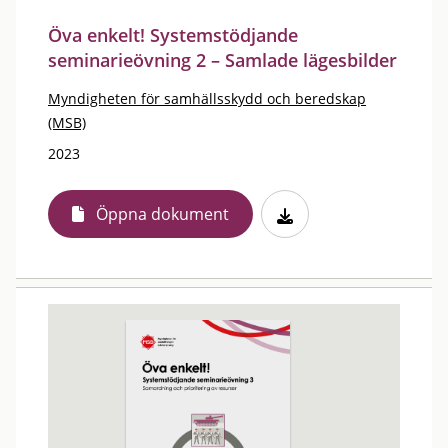
Öva enkelt! Systemstödjande
seminarieövning 2 – Samlade lägesbilder
Myndigheten för samhällsskydd och beredskap
(MSB)
2023
Öppna dokument