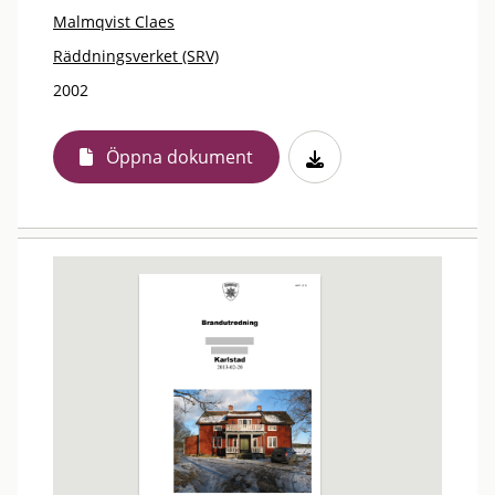
Malmqvist Claes
Räddningsverket (SRV)
2002
Öppna dokument