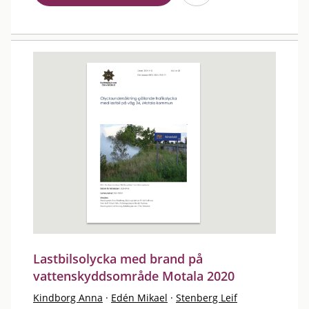
Lastbilsolycka med brand på
vattenskyddsområde Motala 2020
Kindborg Anna
·
Edén Mikael
·
Stenberg Leif