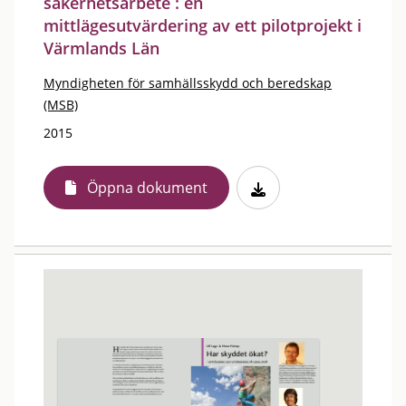
säkerhetsarbete : en
mittlägesutvärdering av ett pilotprojekt i
Värmlands Län
Myndigheten för samhällsskydd och beredskap
(MSB)
2015
Öppna dokument