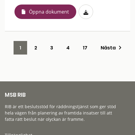
Öppna dokument
1
2
3
4
17
Nästa
MSB RIB
RIB är ett beslutsstöd för räddningstjänst som ger stöd
hela vägen från planering av framtida insatser till att
fatta rätt beslut när olyckan är framme.