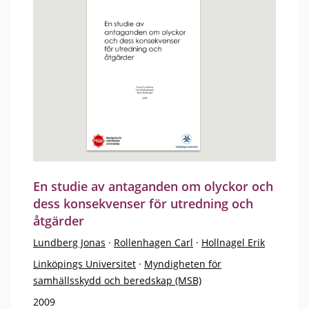
En studie av antaganden om olyckor och
dess konsekvenser för utredning och
åtgärder
Lundberg Jonas
·
Rollenhagen Carl
·
Hollnagel Erik
Linköpings Universitet
·
Myndigheten för
samhällsskydd och beredskap (MSB)
2009