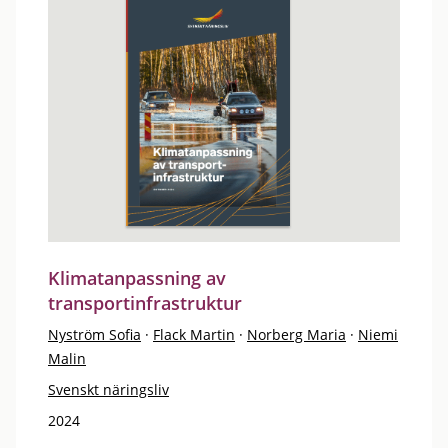
Klimatanpassning av
transportinfrastruktur
Nyström Sofia
·
Flack Martin
·
Norberg Maria
·
Niemi
Malin
Svenskt näringsliv
2024