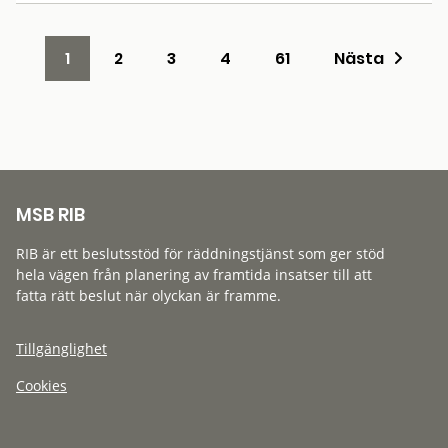
1
2
3
4
61
Nästa
MSB RIB
RIB är ett beslutsstöd för räddningstjänst som ger stöd
hela vägen från planering av framtida insatser till att
fatta rätt beslut när olyckan är framme.
Tillgänglighet
Cookies