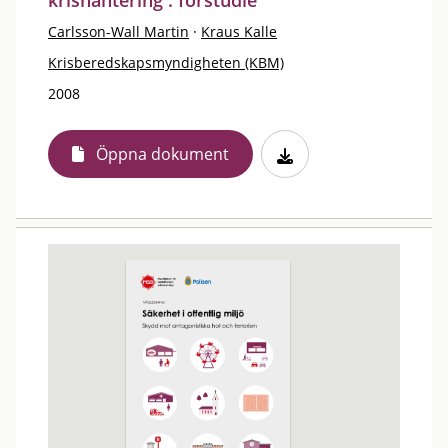
krishantering : förstudie
Carlsson-Wall Martin
·
Kraus Kalle
Krisberedskapsmyndigheten (KBM)
2008
Öppna dokument