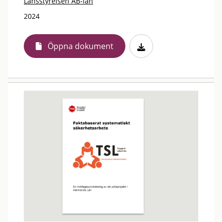
Länsstyrelsen AB-län
2024
Öppna dokument