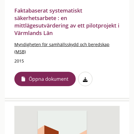
Faktabaserat systematiskt
säkerhetsarbete : en
mittlägesutvärdering av ett pilotprojekt i
Värmlands Län
Myndigheten för samhällsskydd och beredskap
(MSB)
2015
Öppna dokument