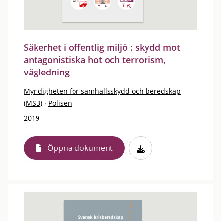
Säkerhet i offentlig miljö : skydd mot
antagonistiska hot och terrorism,
vägledning
Myndigheten för samhällsskydd och beredskap
(MSB)
·
Polisen
2019
Öppna dokument