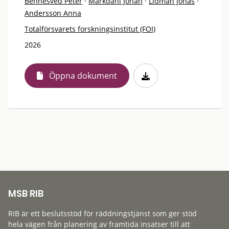
Bennesved Peter
·
Markdahl Johan
·
Lidman Jonas
·
Andersson Anna
Totalförsvarets forskningsinstitut (FOI)
2026
Öppna dokument
MSB RIB
RIB är ett beslutsstöd för räddningstjänst som ger stöd
hela vägen från planering av framtida insatser till att