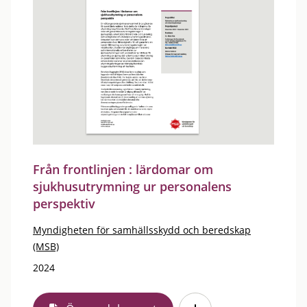
Från frontlinjen : lärdomar om
sjukhusutrymning ur personalens
perspektiv
Myndigheten för samhällsskydd och beredskap
(MSB)
2024