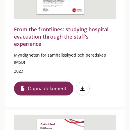
From the frontlines: studying hospital
evacuation through the staff’s
experience
Myndigheten för samhällsskydd och beredskap
(MSB)
2023
Öppna dokument