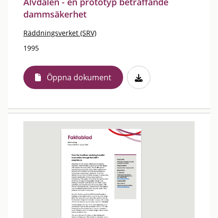
Älvdalen - en prototyp beträffande
dammsäkerhet
Räddningsverket (SRV)
1995
Öppna dokument