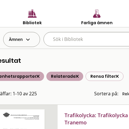
Bibliotek
Farliga ämnen
Ämnen
esultat
renhetsrapporter
Relaterade
Rensa filter
räffar: 1-10 av 225
Sortera på:
Trafikolycka: Trafikolyck
Tranemo