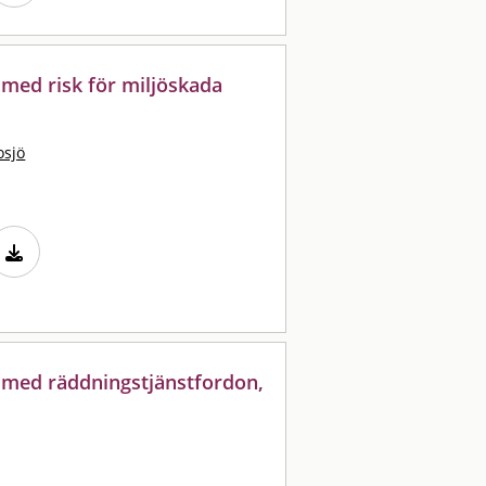
 med risk för miljöskada
osjö
a med räddningstjänstfordon,