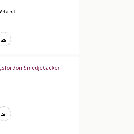
förbund
ngsfordon Smedjebacken