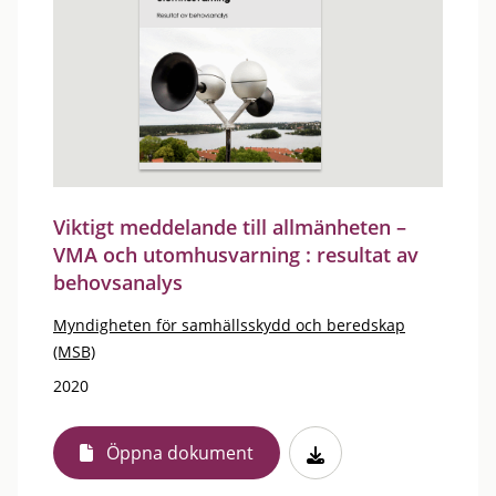
Viktigt meddelande till allmänheten –
VMA och utomhusvarning : resultat av
behovsanalys
Myndigheten för samhällsskydd och beredskap
(MSB)
2020
Öppna dokument