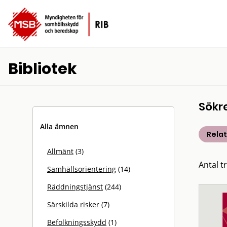
Bibliotek
Sökr
Alla ämnen
Rela
Allmänt
(3)
Antal t
Samhällsorientering
(14)
Räddningstjänst
(244)
Särskilda risker
(7)
Befolkningsskydd
(1)