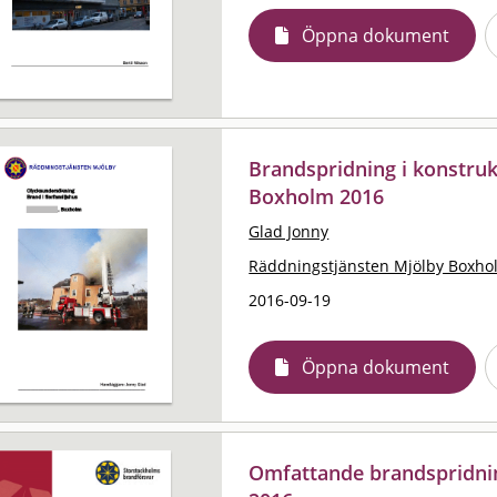
Öppna dokument
Brandspridning i konstruk
Boxholm 2016
Glad Jonny
Räddningstjänsten Mjölby Boxho
2016-09-19
Öppna dokument
Omfattande brandspridning