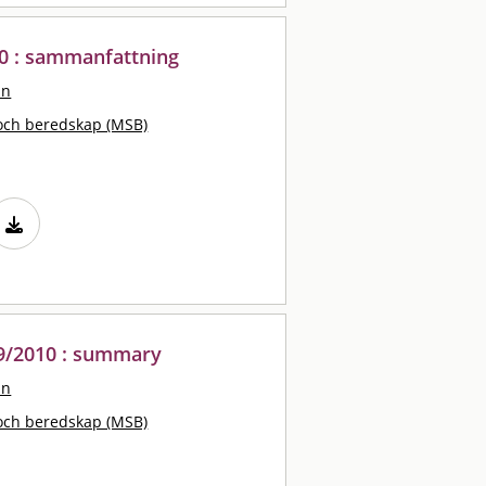
10 : sammanfattning
an
och beredskap (MSB)
09/2010 : summary
an
och beredskap (MSB)