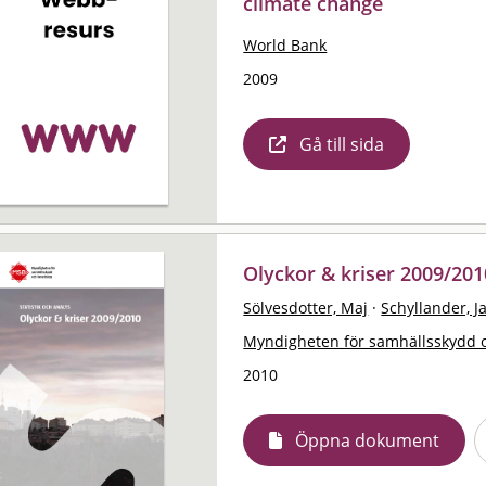
climate change
World Bank
2009
Gå till sida
Olyckor & kriser 2009/2010
Sölvesdotter, Maj
·
Schyllander, J
Myndigheten för samhällsskydd 
2010
Öppna dokument