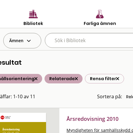
Bibliotek
Farliga ämnen
Ämnen
esultat
ällsorientering
Relaterade
Rensa filter
äffar: 1-10 av 11
Sortera på:
Årsredovisning 2010
Myndigheten för samhällsskydd 