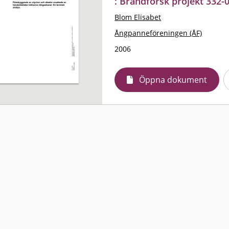
: Brandforsk projekt 332-
Blom Elisabet
Ångpanneföreningen (ÅF)
2006
Öppna dokument