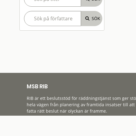
MSB RIB
RIB är ett beslutsstöd för räddningstjänst som ger st
hela vägen från planering av framtida insatser till att
fatta rätt beslut när olyckan är framme.
Tillgänglighet
Cookies