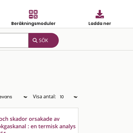
Beräkningsmoduler
Ladda ner
Visa antal:
och skador orsakade av
ökgaskanal : en termisk analys