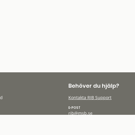
Behöver du hjälp?
öd
Kontakta RIB Support
E-POST
rib@msb.se