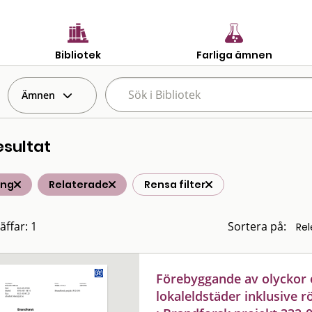
Bibliotek
Farliga ämnen
Ämnen
esultat
ing
Relaterade
Rensa filter
äffar: 1
Sortera på:
Förebyggande av olyckor 
lokaleldstäder inklusive r