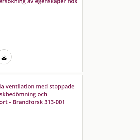
ersökning av egenskaper hos
ia ventilation med stoppade
riskbedömning och
ort - Brandforsk 313-001