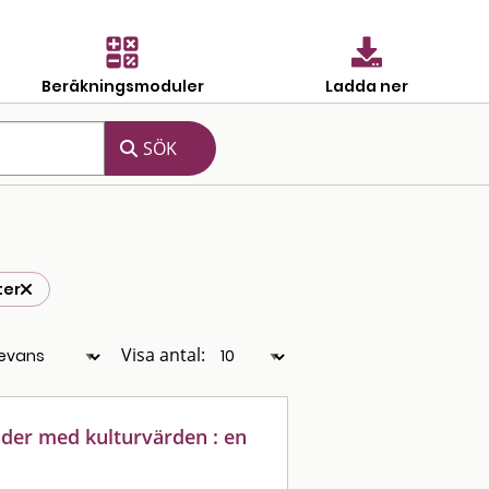
Beräkningsmoduler
Ladda ner
ter
Visa antal:
der med kulturvärden : en