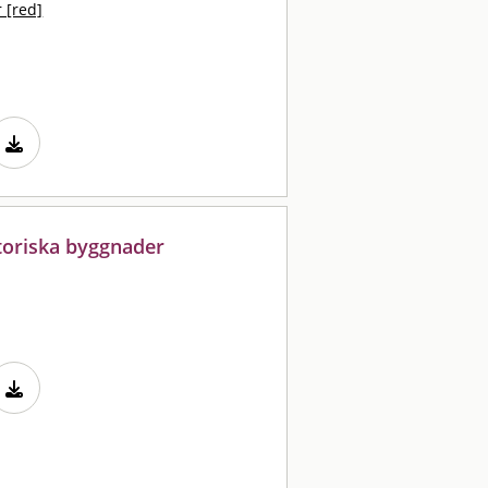
 [red]
toriska byggnader