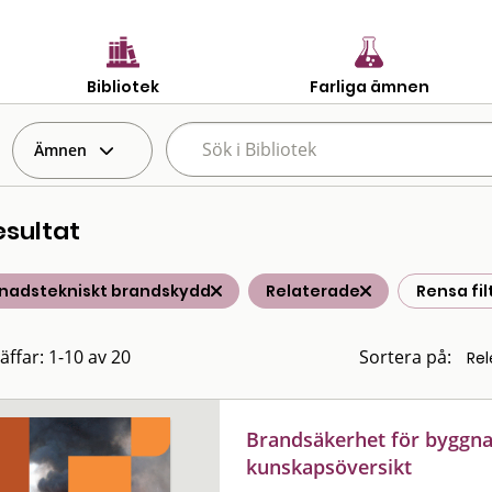
Bibliotek
Farliga ämnen
Ämnen
esultat
nadstekniskt brandskydd
Relaterade
Rensa fil
äffar: 1-10 av 20
Sortera på:
Brandsäkerhet för byggna
kunskapsöversikt