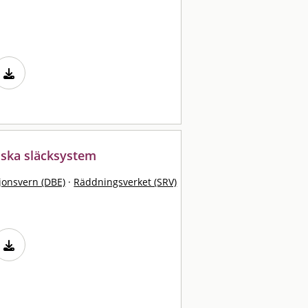
iska släcksystem
sjonsvern (DBE)
·
Räddningsverket (SRV)