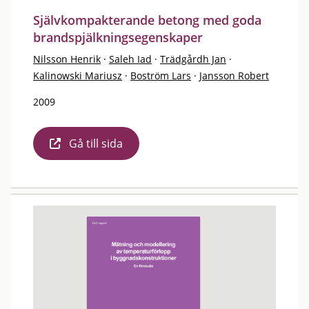
Självkompakterande betong med goda
brandspjälkningsegenskaper
Nilsson Henrik
·
Saleh Iad
·
Trädgårdh Jan
·
Kalinowski Mariusz
·
Boström Lars
·
Jansson Robert
2009
Gå till sida