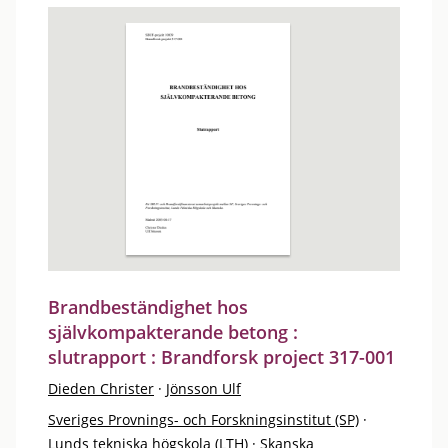
Brandbeständighet hos
självkompakterande betong :
slutrapport : Brandforsk project 317-001
Dieden Christer
·
Jönsson Ulf
Sveriges Provnings- och Forskningsinstitut (SP)
·
Lunds tekniska högskola (LTH)
·
Skanska