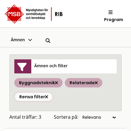
Program
Ämnen
Ämnen och filter
Byggnadsteknik
Relaterade
Rensa filter
Antal träffar: 3
Sortera på: