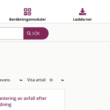
Beräkningsmoduler
Ladda ner
Visa antal:
ntering av avfall efter
edning