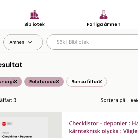
Bibliotek
Farliga ämnen
Ämnen
esultat
energi
Relaterade
Rensa filter
äffar: 3
Sortera på:
Checklistor - deponier : Ha
kärnteknisk olycka : Vägl