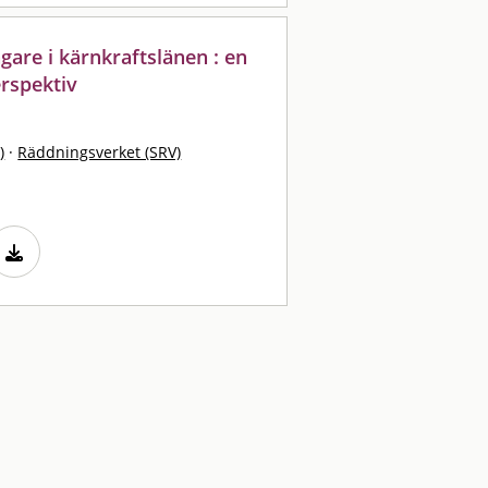
are i kärnkraftslänen : en
rspektiv
)
·
Räddningsverket (SRV)