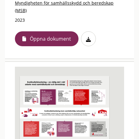
Myndigheten för samhällsskydd och beredskap
(MSB)
2023
Öppna dokument