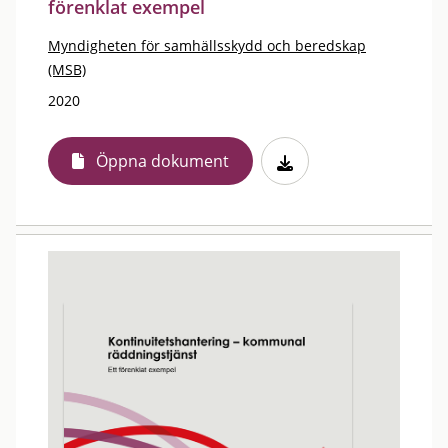
förenklat exempel
Myndigheten för samhällsskydd och beredskap
(MSB)
2020
Öppna dokument