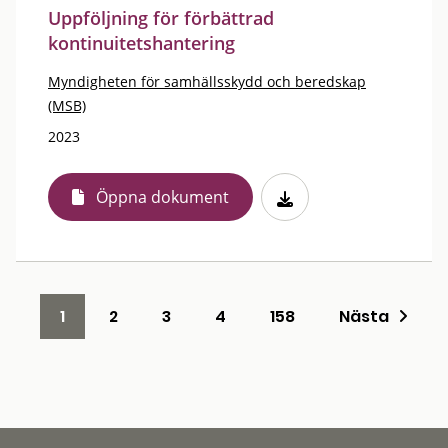
Uppföljning för förbättrad
kontinuitetshantering
Myndigheten för samhällsskydd och beredskap
(MSB)
2023
Öppna dokument
1
2
3
4
158
Nästa