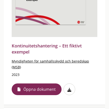
Kontinuitetshantering – Ett fiktivt
exempel
Myndigheten för samhällsskydd och beredskap
(MSB)
2023
Öppna dokument