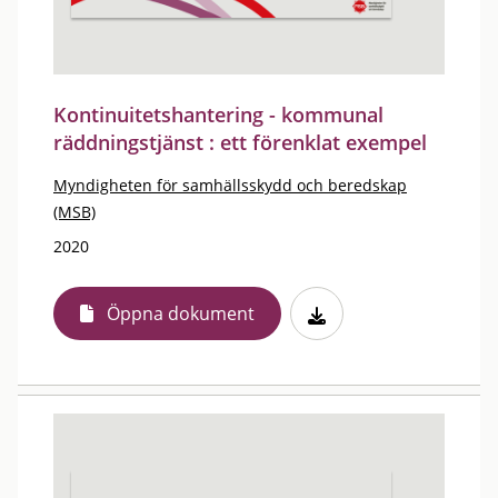
Kontinuitetshantering - kommunal
räddningstjänst : ett förenklat exempel
Myndigheten för samhällsskydd och beredskap
(MSB)
2020
Öppna dokument