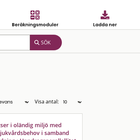
Beräkningsmoduler
Ladda ner
Visa antal:
er i oländig miljö med
 sjukvårdsbehov i samband