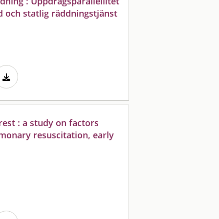
ddning : Uppdragsparallellitet
 och statlig räddningstjänst
rest : a study on factors
monary resuscitation, early