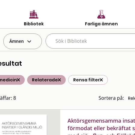
Bibliotek
Farliga ämnen
Ämnen
esultat
medicin
Relaterade
Rensa filter
äffar: 8
Sortera på:
Aktörsgemensamma insats
förmodat eller bekräftat