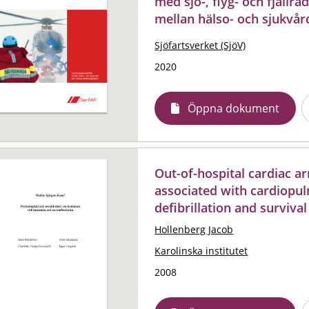
med sjö-, flyg- och fjällrä
mellan hälso- och sjukvård
Sjöfartsverket (SjöV)
2020
Öppna dokument
Out-of-hospital cardiac ar
associated with cardiopul
defibrillation and survival
Hollenberg Jacob
Karolinska institutet
2008