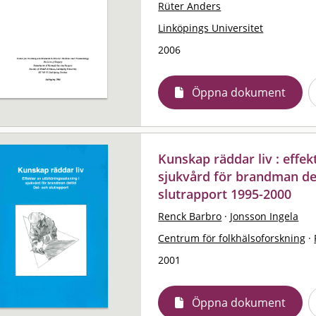
Rüter Anders
Linköpings Universitet
2006
Öppna dokument
Kunskap räddar liv : effek
sjukvård för brandman del
slutrapport 1995-2000
Renck Barbro
·
Jonsson Ingela
Centrum för folkhälsoforskning
·
2001
Öppna dokument