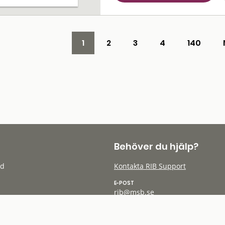
1
2
3
4
140
Behöver du hjälp?
öd
Kontakta RIB Support
E-POST
rib@msb.se