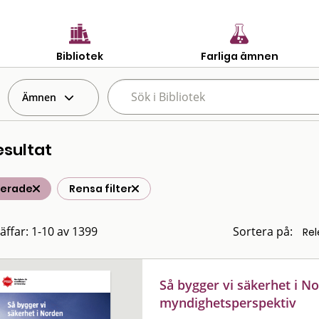
Bibliotek
Farliga ämnen
Ämnen
esultat
terade
Rensa filter
räffar: 1-10 av 1399
Sortera på:
Så bygger vi säkerhet i No
myndighetsperspektiv