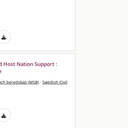
nd Host Nation Support :
e
och beredskap (MSB)
·
Swedish Civil