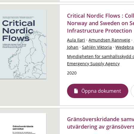
Critical Nordic Flows : Co
Norway and Sweden on Sec
Infrastructure Protection
Aula Ilari
·
Amundsen Rannveig
·
Johan
·
Sahlén Viktoria
·
Wedebran
Myndigheten för samhällsskydd 
Emergency Supply Agency
2020
Öppna dokument
Gränsöverskridande samve
utvärdering av gränsöve