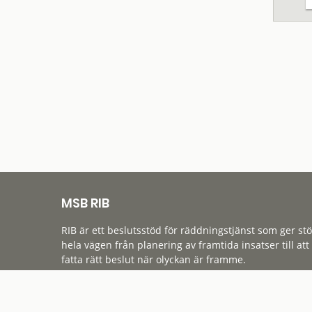
MSB RIB
RIB är ett beslutsstöd för räddningstjänst som ger st
hela vägen från planering av framtida insatser till att
fatta rätt beslut när olyckan är framme.
Tillgänglighet
Cookies