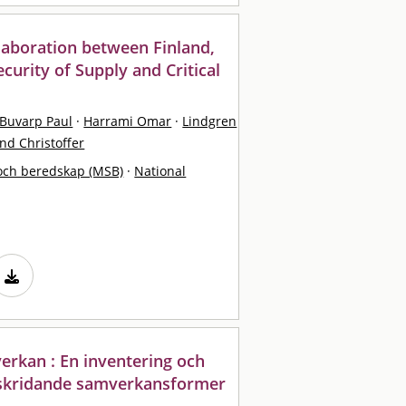
llaboration between Finland,
urity of Supply and Critical
Buvarp Paul
·
Harrami Omar
·
Lindgren
d Christoffer
och beredskap (MSB)
·
National
rkan : En inventering och
rskridande samverkansformer