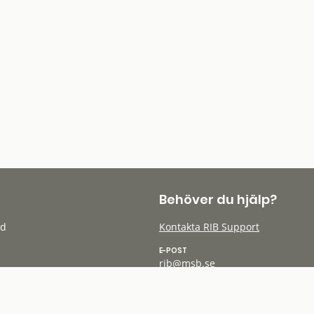
Behöver du hjälp?
öd
Kontakta RIB Support
E-POST
rib@msb.se