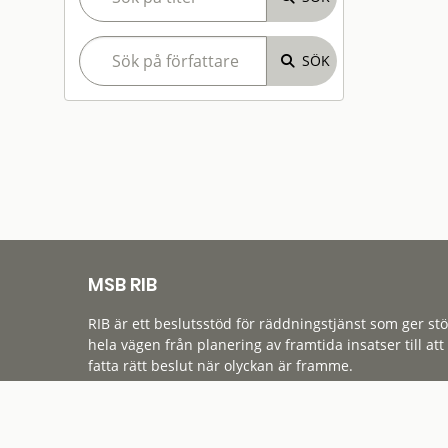
MSB RIB
RIB är ett beslutsstöd för räddningstjänst som ger st
hela vägen från planering av framtida insatser till att
fatta rätt beslut när olyckan är framme.
Tillgänglighet
Cookies