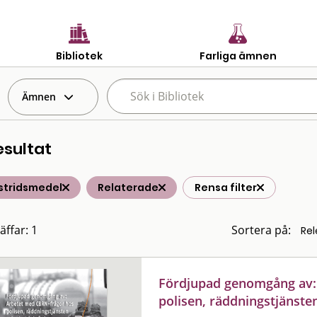
Bibliotek
Farliga ämnen
Ämnen
esultat
stridsmedel
Relaterade
Rensa filter
äffar: 1
Sortera på:
Fördjupad genomgång av:
polisen, räddningstjänste