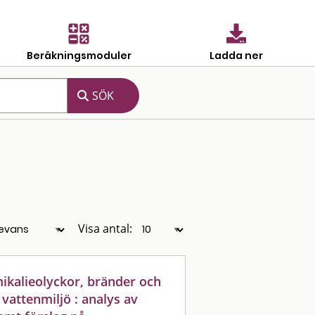
Beräkningsmoduler
Ladda ner
Visa antal:
ikalieolyckor, bränder och
 vattenmiljö : analys av