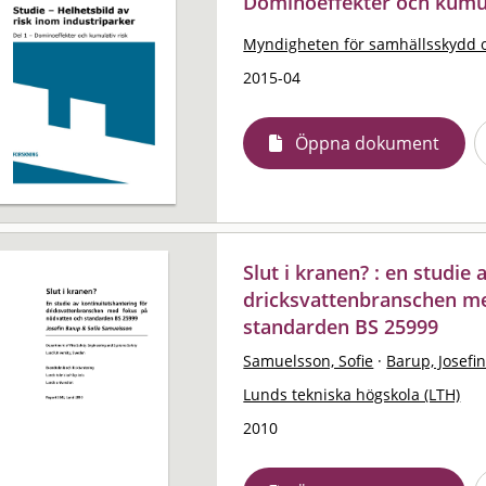
Dominoeffekter och kumul
Myndigheten för samhällsskydd 
2015-04
Öppna dokument
Slut i kranen? : en studie
dricksvattenbranschen m
standarden BS 25999
Samuelsson, Sofie
·
Barup, Josefi
Lunds tekniska högskola (LTH)
2010