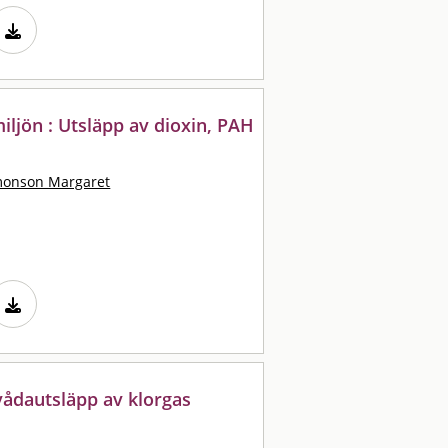
miljön : Utsläpp av dioxin, PAH
monson Margaret
 vådautsläpp av klorgas