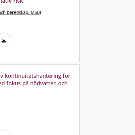
ativ risk
och beredskap (MSB)
 av kontinuitetshantering för
ed fokus på nödvatten och
n