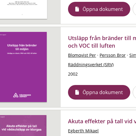
Öppna dokument
Utsläpp från bränder till 
och VOC till luften
Blomqvist Per
·
Persson Bror
·
Si
Räddningsverket (SRV)
2002
Öppna dokument
Akuta effekter på tall vid
Egberth Mikael