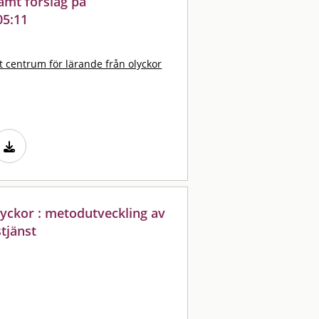
samt förslag på
05:11
t centrum för lärande från olyckor
yckor : metodutveckling av
tjänst