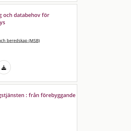
g och databehov för
lys
och beredskap (MSB)
stjänsten : från förebyggande