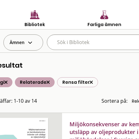
Bibliotek
Farliga ämnen
Ämnen
esultat
gi
Relaterade
Rensa filter
äffar: 1-10 av 14
Sortera på:
Miljökonsekvenser av kem
utsläpp av oljeprodukter i