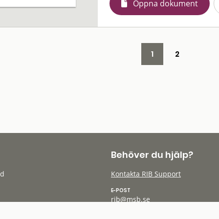
Öppna dokument
1
2
Behöver du hjälp?
öd
Kontakta RIB Support
E-POST
rib@msb.se