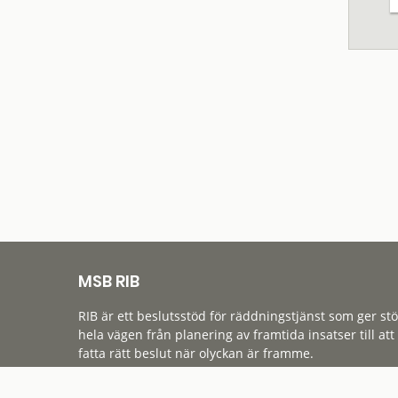
MSB RIB
RIB är ett beslutsstöd för räddningstjänst som ger st
hela vägen från planering av framtida insatser till att
fatta rätt beslut när olyckan är framme.
Tillgänglighet
Cookies