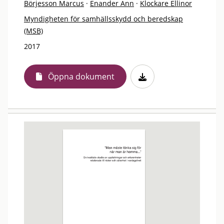
Börjesson Marcus
·
Enander Ann
·
Klockare Ellinor
Myndigheten för samhällsskydd och beredskap
(MSB)
2017
Öppna dokument