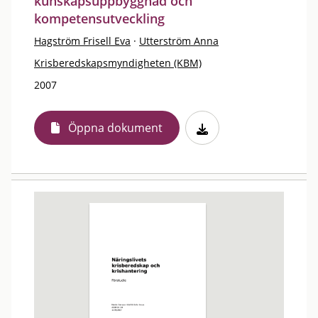
kunskapsuppbyggnad och
kompetensutveckling
Hagström Frisell Eva
·
Utterström Anna
Krisberedskapsmyndigheten (KBM)
2007
Öppna dokument