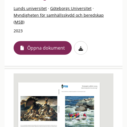
Lunds universitet
·
Göteborgs Universitet
·
Myndigheten för samhällsskydd och beredskap
(MSB)
2023
Öppna dokument