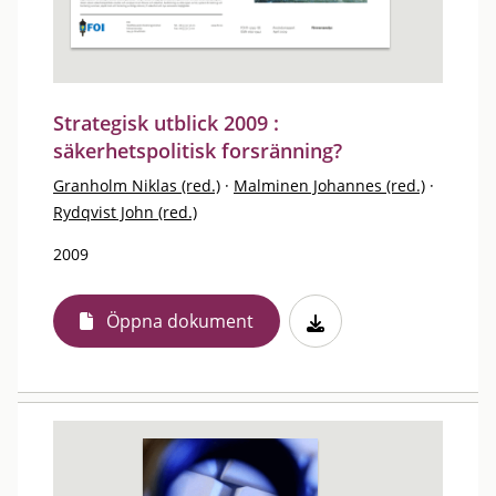
Strategisk utblick 2009 :
säkerhetspolitisk forsränning?
Granholm Niklas (red.)
·
Malminen Johannes (red.)
·
Rydqvist John (red.)
2009
Öppna dokument