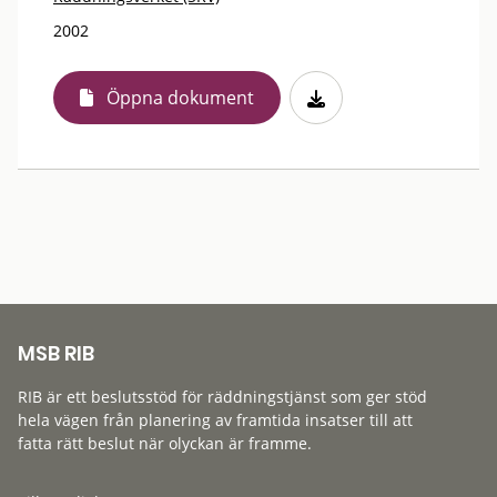
2002
Öppna dokument
MSB RIB
RIB är ett beslutsstöd för räddningstjänst som ger stöd
hela vägen från planering av framtida insatser till att
fatta rätt beslut när olyckan är framme.