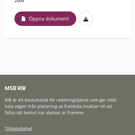
2004
Öppna dokument
MSB RIB
RIB är ett beslutsstöd för räddningstjänst som ger stöd
hela vägen från planering av framtida insatser till att
fatta rätt beslut när olyckan är framme.
Tillgänglighet