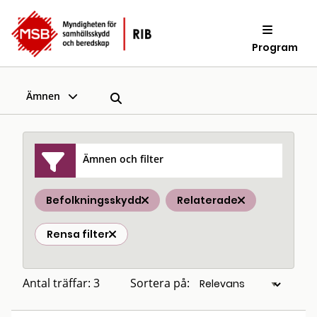
Program
Ämnen
Ämnen och filter
Befolkningsskydd
Relaterade
Rensa filter
Antal träffar: 3
Sortera på: