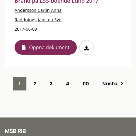
Brand på LSS-boende Lund 2017
Andersson Carlin Anna
Räddningstjänsten Syd
2017-06-09
Öppna dokument
1
2
3
4
110
Nästa
MSB RIB