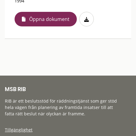
1994
Öppna dokument
MSB RIB
RIB är ett beslutsstöd för räddningstjänst som ger stöd
hela vägen från planering av framtida insatser till att
fatta rätt beslut när olyckan är framme.
Tillgänglighet