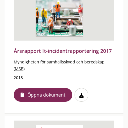
Årsrapport It-incidentrapportering 2017
Myndigheten för samhällsskydd och beredskap
(MSB)
2018
Öppna dokument