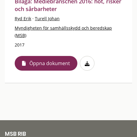
Bilaga: Mediebranschen 2016: hot, risker
och sårbarheter
Ryd Erik
·
Turell Johan
Myndigheten för samhällsskydd och beredskap
(MSB)
2017
Öppna dokument
MSB RIB