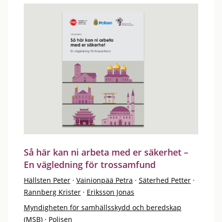
Så här kan ni arbeta med er säkerhet –
En vägledning för trossamfund
Hällsten Peter
·
Vainionpää Petra
·
Säterhed Petter
·
Rannberg Krister
·
Eriksson Jonas
Myndigheten för samhällsskydd och beredskap
(MSB)
·
Polisen