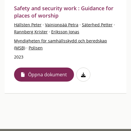
Safety and security work : Guidance for
places of worship
Hällsten Peter
·
Vainionpää Petra
·
Säterhed Petter
·
Rannberg Krister
·
Eriksson Jonas
Myndigheten för samhällsskydd och beredskap
(MSB)
·
Polisen
2023
Öppna dokument