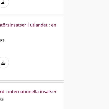
örsinsatser i utlandet : en
ART
d : internationella insatser
nge