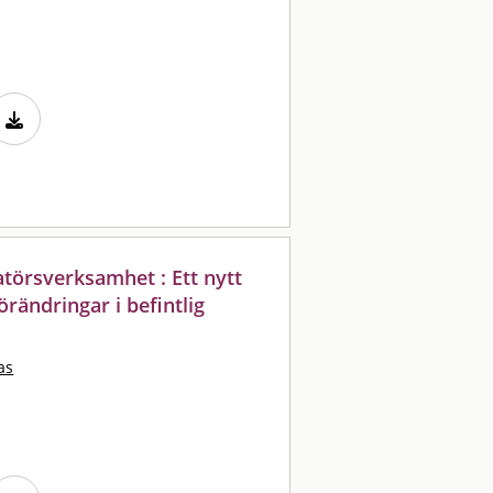
törsverksamhet : Ett nytt
förändringar i befintlig
as