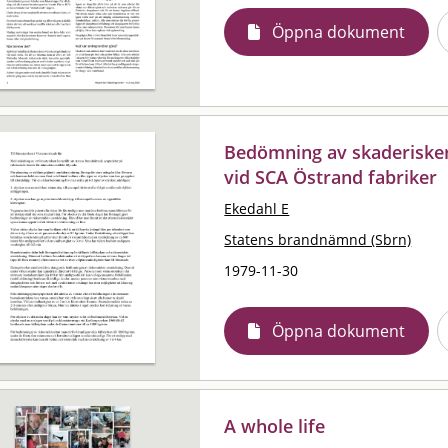
Öppna dokument
Bedömning av skaderisker
vid SCA Östrand fabriker
Ekedahl E
Statens brandnämnd (Sbrn)
1979-11-30
Öppna dokument
A whole life