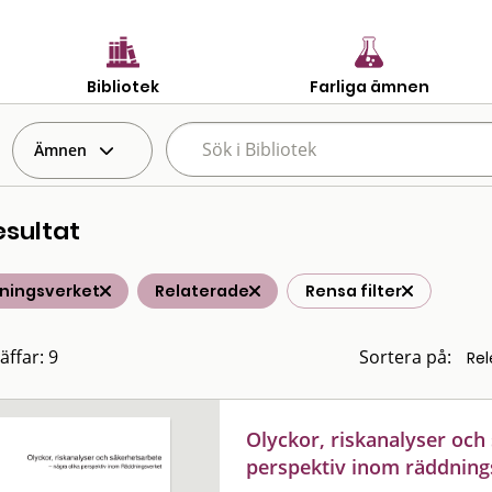
Bibliotek
Farliga ämnen
Ämnen
esultat
ningsverket
Relaterade
Rensa filter
äffar: 9
Sortera på:
Olyckor, riskanalyser och 
perspektiv inom räddnings