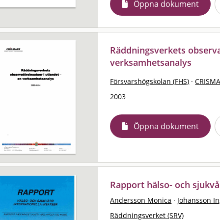
Öppna dokument
Räddningsverkets observat
verksamhetsanalys
Försvarshögskolan (FHS)
·
CRISM
2003
Öppna dokument
Rapport hälso- och sjukvår
Andersson Monica
·
Johansson I
Räddningsverket (SRV)