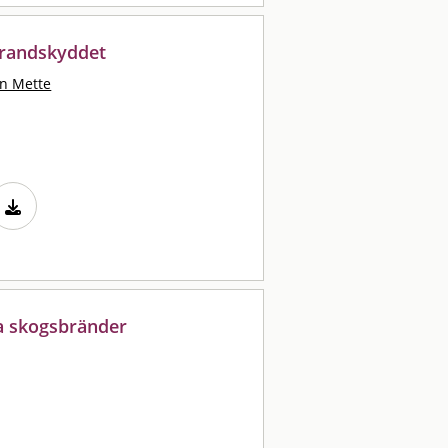
 brandskyddet
on Mette
ga skogsbränder