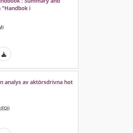
andbook : Summary and
h "Handbok i
M)
n analys av aktörsdrivna hot
 (FOI)