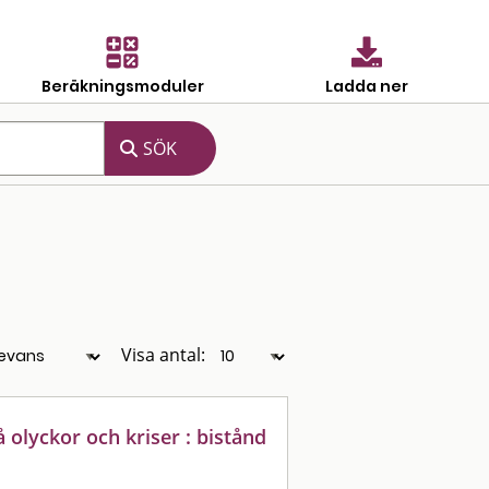
Beräkningsmoduler
Ladda ner
Visa antal:
 olyckor och kriser : bistånd
g