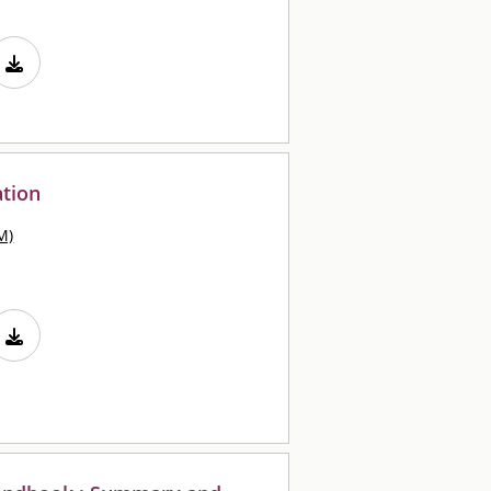
tion
M)