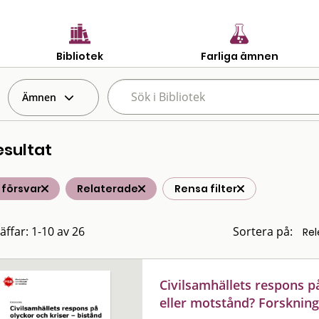
Bibliotek
Farliga ämnen
Ämnen
esultat
t försvar
Relaterade
Rensa filter
äffar: 1-10 av 26
Sortera på:
Civilsamhällets respons på
eller motstånd? Forsknin