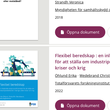
Strandh Veronica
Myndigheten för samhällsskydd 
2018
Öppna dokument
Flexibel beredskap : en i
för att ställa om industri
kriser och krig
Öhlund Erika
·
Wedebrand Christ
Totalförsvarets forskningsinstitut
2022
Öppna dokument