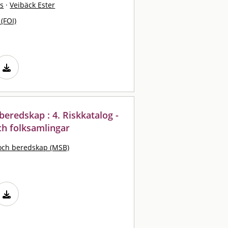
s
·
Veibäck Ester
 (FOI)
eredskap : 4. Riskkatalog -
h folksamlingar
och beredskap (MSB)