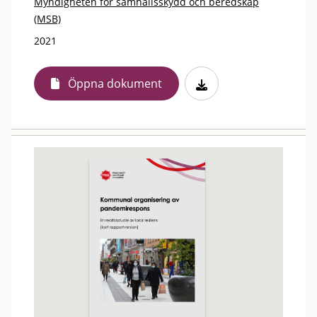
Myndigheten för samhällsskydd och beredskap
(MSB)
2021
Öppna dokument