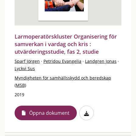
Larmoperatörskluster Organisering för
samverkan i vardag och kris :
utvärderingsstudie, fas 2, studie
Sparf Jörgen
·
Petridou Evangelia
·
Landgren Jonas
·
Lyckvi Sus
Myndigheten för samhällsskydd och beredskap
(MSB)
2019
Öppna dokument