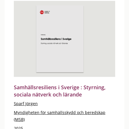
Samhällsresiliens i Sverige : Styrning,
sociala nätverk och lärande
Sparf Jörgen
Myndigheten för samhällsskydd och beredskap
(MSB)
2025