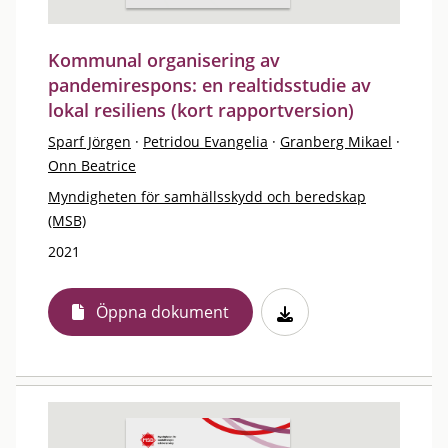
Kommunal organisering av
pandemirespons: en realtidsstudie av
lokal resiliens (kort rapportversion)
Sparf Jörgen
·
Petridou Evangelia
·
Granberg Mikael
·
Onn Beatrice
Myndigheten för samhällsskydd och beredskap
(MSB)
2021
Öppna dokument