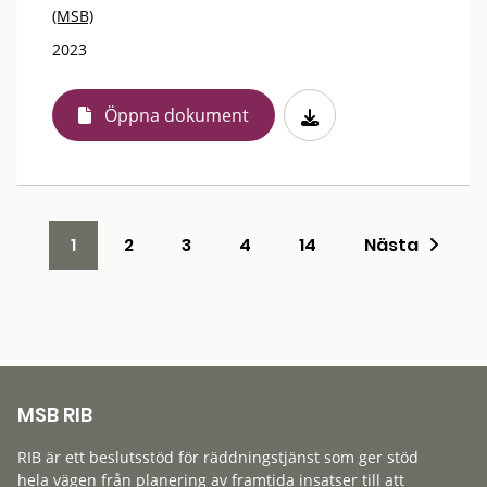
(MSB)
2023
Öppna dokument
1
2
3
4
14
Nästa
MSB RIB
RIB är ett beslutsstöd för räddningstjänst som ger stöd
hela vägen från planering av framtida insatser till att