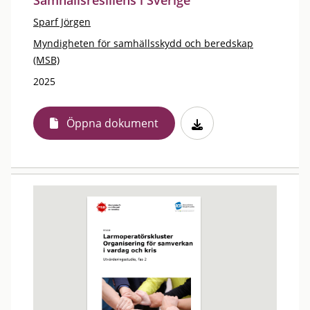
Samhällsresiliens i Sverige
Sparf Jörgen
Myndigheten för samhällsskydd och beredskap
(MSB)
2025
Öppna dokument