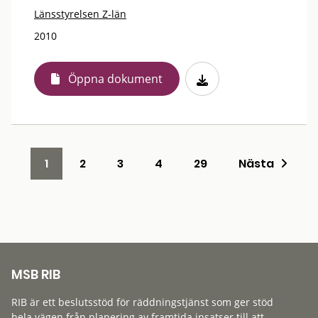
Länsstyrelsen Z-län
2010
Öppna dokument
1
2
3
4
29
Nästa
MSB RIB
RIB är ett beslutsstöd för räddningstjänst som ger stöd
hela vägen från planering av framtida insatser till att