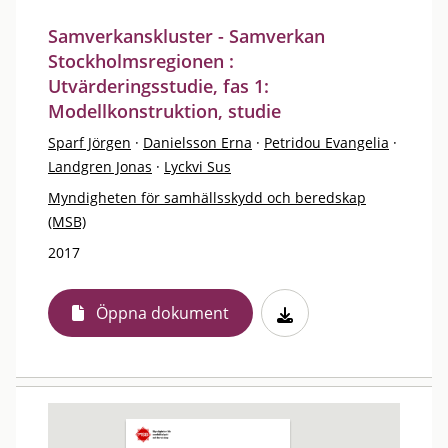
Samverkanskluster - Samverkan
Stockholmsregionen :
Utvärderingsstudie, fas 1:
Modellkonstruktion, studie
Sparf Jörgen
·
Danielsson Erna
·
Petridou Evangelia
·
Landgren Jonas
·
Lyckvi Sus
Myndigheten för samhällsskydd och beredskap
(MSB)
2017
Öppna dokument