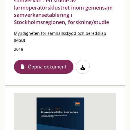
samverkan : en studie av
larmoperatörsklustret inom gemensam
samverkansetablering i
Stockholmsregionen, forskning/studie
Myndigheten för samhällsskydd och beredskap
(MSB)
2018
Öppna dokument