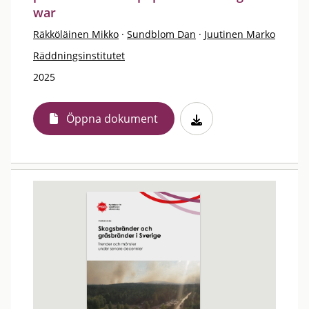
war
Räkköläinen Mikko
·
Sundblom Dan
·
Juutinen Marko
Räddningsinstitutet
2025
Öppna dokument