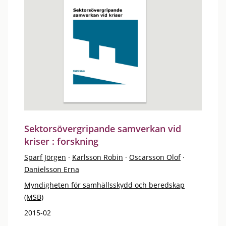
Sektorsövergripande samverkan vid
kriser : forskning
Sparf Jörgen
·
Karlsson Robin
·
Oscarsson Olof
·
Danielsson Erna
Myndigheten för samhällsskydd och beredskap
(MSB)
2015-02