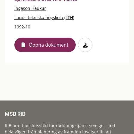
Ingason Haukur
Lunds tekniska högskola (LTH)
1992-10
Öppna dokument
MSB RIB
RIB är ett beslutsstöd för räddningstjänst som ger stöd
hela vägen från planering av framtida insatser till att